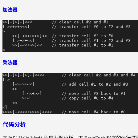
加法器
>>[-]>[-]<<<        // clear cell #2 and #3
[->>+>+<<<]         // transfer cell #0 to #2 and #3
>
    >>[-<<<+>>>]<<  // transfer cell #3 to #0
    [->+>+<<]       // transfer cell #1 to #2 and #3
    >>[-<<+>>]<<    // transfer cell #3 to #1
<
乘法器
>>[-]>[-]>[-]<<<<       // clear cell #2 and #3 and #4
[->
    [->+>+<<]           // add cell #1 to #2 and #3
    >>
        [-<<+>>]        // move cell #3 back to #1
        >+<             // copy cell #0 to #4
    <<
<]
>>>>[-<<<<+>>>>]<<<<    // move cell #4 back to #0
代码分析