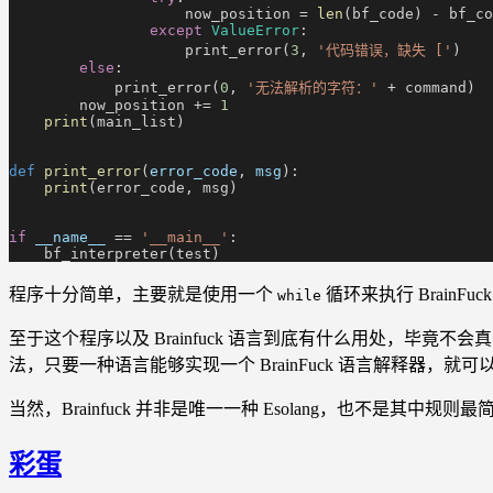
                    now_position =
 len
(bf_code) - bf_co
                except
 ValueError
:
                    print_error(
3
,
 '代码错误，缺失 ['
)
        else
:
            print_error(
0
,
 '无法解析的字符：'
 + command)
        now_position +=
 1
    print
(main_list)
def
 print_error
(
error_code
,
 msg
):
    print
(error_code, msg)
if
 __name__
 ==
 '__main__'
:
    bf_interpreter(test)
程序十分简单，主要就是使用一个
循环来执行 BrainF
while
至于这个程序以及 Brainfuck 语言到底有什么用处，毕竟
法，只要一种语言能够实现一个 BrainFuck 语言解释器，
当然，Brainfuck 并非是唯一一种 Esolang，也不是其
彩蛋