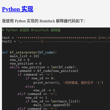
Python 实现
我使用 Python 实现的 Brainfuck 解释器代码如下：
# Python 实现的 Brainfuck 解释器
test =
 '++++++++++[>+++++++>++++++++++>+++>+<<<<-]>++.>
test1 =
 ',----------[----------------------.,----------
def
 bf_interpreter
(
bf_code
):
    main_list = [
0
]
    now_id =
 0
    now_position =
 0
    while
 now_position <
 len
(bf_code):
        command = bf_code[now_position]
        if
 command ==
 '<'
:
            if
 now_id ==
 0
:
                print_error(
1
,
 '内存错误，指针位于 -1'
)
            else
:
                now_id -=
 1
        elif
 command ==
 '>'
:
            now_id +=
 1
            if
 now_id >=
 len
(main_list):
                main_list.append(
0
)
        elif
 command ==
 '+'
: