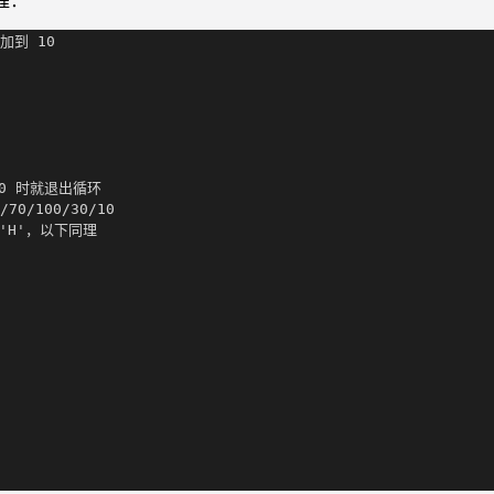
过程：
）加到 10
至 0 时就退出循环
70/100/30/10
出 'H'，以下同理