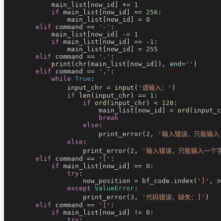
            main_list[now_id] +=
 1
            if
 main_list[now_id] ==
 256
:
                main_list[now_id] =
 0
        elif
 command ==
 '-'
:
            main_list[now_id] -=
 1
            if
 main_list[now_id] == -
1
:
                main_list[now_id] =
 255
        elif
 command ==
 '.'
:
            print
(
chr
(main_list[now_id]),
 end
=
''
)
        elif
 command ==
 ','
:
            while
 True
:
                input_chr =
 input
(
'请输入：'
)
                if
 len
(input_chr) ==
 1
:
                    if
 ord
(input_chr) <
 128
:
                        main_list[now_id] =
 ord
(input_c
                        break
                    else
:
                        print_error(
2
,
 '输入错误，只能输入 
                else
:
                    print_error(
2
,
 '输入错误，只能输入一个
        elif
 command ==
 '['
:
            if
 main_list[now_id] ==
 0
:
                try
:
                    now_position = bf_code.index(
']'
, n
                except
 ValueError
:
                    print_error(
3
,
 '代码错误，缺失：]'
)
        elif
 command ==
 ']'
:
            if
 main_list[now_id] !=
 0
:
                try
: