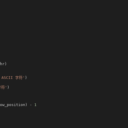
hr)
ASCII 字符'
)
字符'
)
ow_position) -
 1