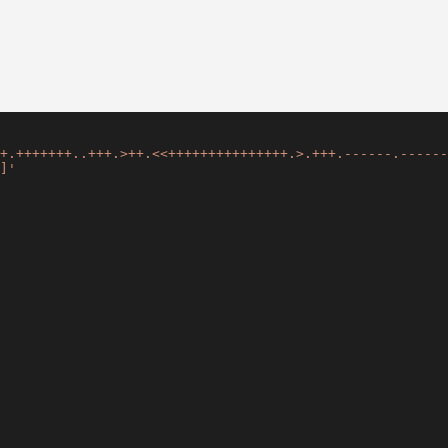
+.+++++++..+++.>++.<<+++++++++++++++.>.+++.------.------
]'