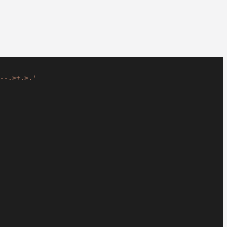
--.>+.>.'