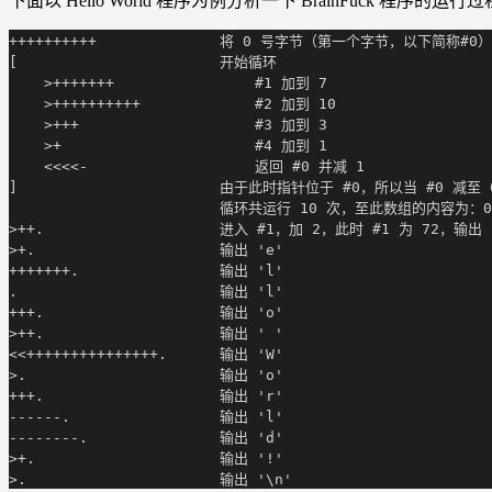
下面以 Hello World 程序为例分析一下 BrainFuck 程序的运行
++++++++++              将 0 号字节（第一个字节，以下简称#0
[                       开始循环
    >+++++++                #1 加到 7
    >++++++++++             #2 加到 10
    >+++                    #3 加到 3
    >+                      #4 加到 1
    <<<<-                   返回 #0 并减 1
]                       由于此时指针位于 #0，所以当 #0 减
                        循环共运行 10 次，至此数组的内容为：0/
>++.                    进入 #1，加 2，此时 #1 为 72，输
>+.                     输出 'e'
+++++++.                输出 'l'
.                       输出 'l'
+++.                    输出 'o'
>++.                    输出 ' '
<<+++++++++++++++.      输出 'W'
>.                      输出 'o'
+++.                    输出 'r'
------.                 输出 'l'
--------.               输出 'd'
>+.                     输出 '!'
>.                      输出 '\n'