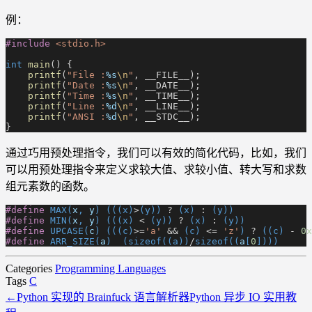
例：
#include
 <stdio.h>
int
 main
() {
    printf
(
"File :
%s
\n
"
, __FILE__);
    printf
(
"Date :
%s
\n
"
, __DATE__);
    printf
(
"Time :
%s
\n
"
, __TIME__);
    printf
(
"Line :
%d
\n
"
, __LINE__);
    printf
(
"ANSI :
%d
\n
"
, __STDC__);
}
通过巧用预处理指令，我们可以有效的简化代码，比如，我们
可以用预处理指令来定义求较大值、求较小值、转大写和求数
组元素数的函数。
#define
 MAX(
x
,
 y
) (((x)
>
(y))
 ?
 (x)
 :
 (y))
#define
 MIN(
x
,
 y
) (((x)
 <
 (y))
 ?
 (x)
 :
 (y))
#define
 UPCASE(
c
) (((c)
>=
'a'
 &&
 (c)
 <=
 'z'
)
 ?
 ((c)
 -
 0x
#define
 ARR_SIZE(
a
)  (sizeof((a))
/
sizeof((
a
[
0
])))
Categories
Programming Languages
Tags
C
←
Python 实现的 Brainfuck 语言解析器
Python 异步 IO 实用教