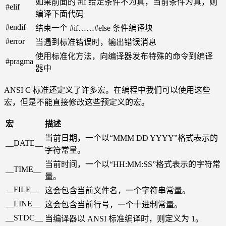
如果前面的 #if 给定条件不为真，当前条件为真，则
#elif
编译下面代码
#endif
结束一个 #if……#else 条件编译块
#error
当遇到标准错误时，输出错误消息
使用标准化方法，向编译器发布特殊的命令到编译
#pragma
器中
ANSI C 标准还定义了许多宏。在编程中我们可以使用这些
宏，但是不能直接修改这些预定义的宏。
宏
描述
当前日期，一个以“MMM DD YYYY”格式表示的
__DATE__
字符常量。
当前时间，一个以“HH:MM:SS”格式表示的字符常
__TIME__
量。
__FILE__
这会包含当前文件名，一个字符串常量。
__LINE__
这会包含当前行号，一个十进制常量。
__STDC__
当编译器以 ANSI 标准编译时，则定义为 1。