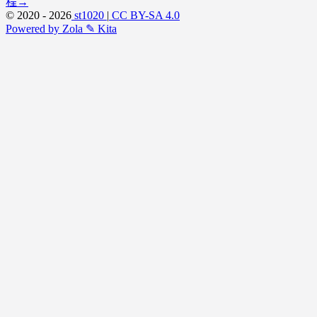
程
→
© 2020 - 2026
st1020
|
CC BY-SA 4.0
Powered by Zola
✎ Kita