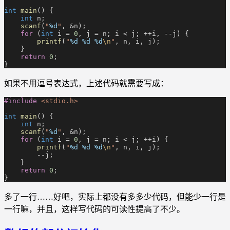
int
 main
() {
    int
 n;
    scanf
(
"
%d
"
, &n);
    for
 (
int
 i =
 0
, j = n; i < j; ++i, --j) {
        printf
(
"
%d %d %d
\n
"
, n, i, j);
    }
    return
 0
;
}
如果不用逗号表达式，上述代码就需要写成：
#include
 <stdio.h>
int
 main
() {
    int
 n;
    scanf
(
"
%d
"
, &n);
    for
 (
int
 i =
 0
, j = n; i < j; ++i) {
        printf
(
"
%d %d %d
\n
"
, n, i, j);
        --j;
    }
    return
 0
;
}
多了一行……好吧，实际上都没有多多少代码，但能少一行是
一行嘛，并且，这样写代码的可读性提高了不少。