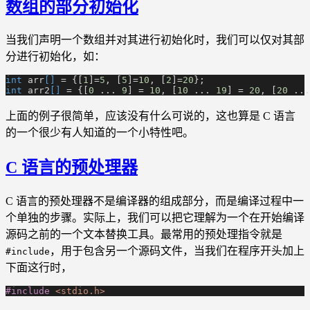
数组的部分初始化
当我们声明一个数组并对其进行初始化时，我们可以仅对其部
分进行初始化，如：
int
 arr
[]
 = {[
1
]=
5
, [
5
]=
10
, [
2
]=
20
};
int
 arr2
[]
 = {[
0
 ... 
9
] =
 10
, [
10
 ... 
19
] =
 20
, [
20
 ...
上面的例子很简单，应该没有什么可说的，这也算是 C 语言
的一个很少有人知道的一个小特性吧。
C 语言的预处理器
C 语言的预处理器不是编译器的组成部分，而是编译过程中一
个单独的步骤。实际上，我们可以把它理解为一个在开始编译
源码之前的一个文本替换工具。最常用的预处理指令就是
，用于包含另一个源码文件，当我们在程序开头加上
#include
下面这行时，
#include
 <stdio.h>