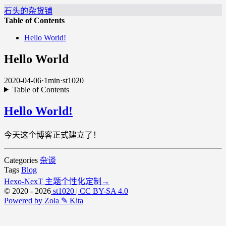
石头的杂货铺
Table of Contents
Hello World!
Hello World
2020-04-06
·
1min
·
st1020
Table of Contents
Hello World!
今天这个博客正式建立了！
Categories
杂谈
Tags
Blog
Hexo-NexT 主题个性化定制
→
© 2020 - 2026
st1020
|
CC BY-SA 4.0
Powered by Zola
✎ Kita