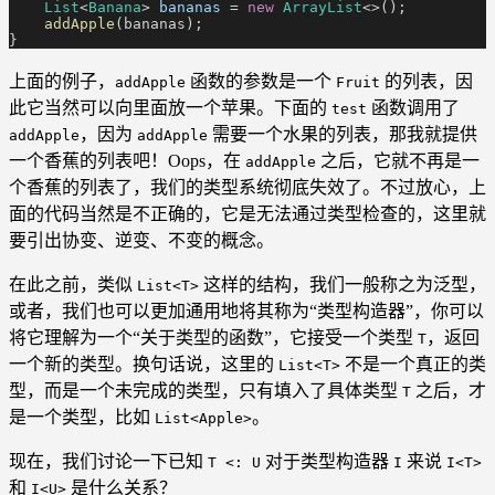
    List
<
Banana
>
 bananas
 =
 new
 ArrayList
<>();
    addApple
(bananas);
}
上面的例子，
函数的参数是一个
的列表，因
addApple
Fruit
此它当然可以向里面放一个苹果。下面的
函数调用了
test
，因为
需要一个水果的列表，那我就提供
addApple
addApple
一个香蕉的列表吧！Oops，在
之后，它就不再是一
addApple
个香蕉的列表了，我们的类型系统彻底失效了。不过放心，上
面的代码当然是不正确的，它是无法通过类型检查的，这里就
要引出协变、逆变、不变的概念。
在此之前，类似
这样的结构，我们一般称之为泛型，
List<T>
或者，我们也可以更加通用地将其称为“类型构造器”，你可以
将它理解为一个“关于类型的函数”，它接受一个类型
，返回
T
一个新的类型。换句话说，这里的
不是一个真正的类
List<T>
型，而是一个未完成的类型，只有填入了具体类型
之后，才
T
是一个类型，比如
。
List<Apple>
现在，我们讨论一下已知
对于类型构造器
来说
T <: U
I
I<T>
和
是什么关系？
I<U>