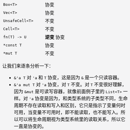
Box<T>
协变
Vec<T>
协变
UnsafeCell<T>
不变
Cell<T>
不变
fn(T) -> U
逆变
协变
*const T
协变
*mut T
不变
让我们来逐条分析一下：
对
和
协变，这是因为
是一个只读容器。
&'a T
'a
T
&
对
协变，对
不变。对
不变很好理解，
&'a mut T
'a
T
T
因为
是可读写容器，就像前面例子里的
一
&mut
List<T>
样。对
协变是因为，和类型系统的子类型不同，生命
'a
周期不存在读取和写入和区别，它只是指示了变量何时
可用，当变量不可用时，即不能读取，也不能写入。所
以可以将生命周期视为类型系统里的读取关系，所以它
一直是协变的。