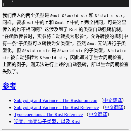
    }
}
我们传入的两个类型是
和
，
&mut &'world str
&'static str
同样，要求
中的
和
中的
完全相同，可是这里
val
T
&mut T
T
传入的也不相同啊？这涉及到了 Rust 的类型自动强转机制，
“在函数传参时，实参将自动转换为形参”，允许转换的规则中
有一条“子类型可以转换为父类型”，虽然
无法进行子类
&mut
型化，但
是
的子类型，
&'static str
&'world str
&'static
被自动强转为
，因此通过了生命周期检查。
str
&'world str
上面的例子，则无法进行上述的自动强转，所以生命周期检查
失败了。
参考
Subtyping and Variance - The Rustonomicon
（
中文翻译
）
Subtyping and Variance - The Rust Reference
（
中文翻译
）
Type coercions - The Rust Reference
（
中文翻译
）
逆变、协变与子类型，以及 Rust