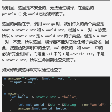
很明显，这里是不安全的，无法通过编译，在最后的
处
已经被释放了。
println!()
world
这里的问题在于，调用
时，我们传入的两个类型是
assign
和
，根据
对
协变，
&mut &'static str
&'world str
&'a T
'a
所以
是
的子类型。但是
&'static str
&'world str
&'a mut
对
不变，所以这里，编译器不能对它做任何子类型化，因
T
T
此，按照函数声明中的要求，
参数的
和
中的
val
T
&mut T
T
必须“完全相同”，而这里
中的
是
，不是
val
T
&'world str
，所以生命周期检查失败了。
&'static str
如果修改成这样就可以通过检查了：
fn
 assign
<
T
>(
input
: &
mut
 T
,
 val
:
 T
) {
    *
input
 =
 val
;
}
fn
 main
() {
    let
 hello
: &'
static str
 =
 "hello"
;
    {
        let mut
 world
: &
str
 = &
String
::
from
(
"world"
);
 /
        assign
(&
mut
 world
,
 hello
);