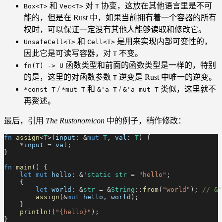
和
对
协变，这放在其他语言里是不可
Box<T>
Vec<T>
T
能的，但是在 Rust 中，如果当前拥有着一个容器的所有
权时，可以保证一定没有其他人能够读取和修改它。
和
是用来实现内部可变性的，
UnsafeCell<T>
Cell<T>
因此它是可读写容器，对
不变。
T
函数类型和前面的函数类型是一样的，特别
fn(T) -> U
的是，这里的对函数参数
逆变是 Rust 中唯一的逆变。
T
/
和
/
类似，这里就不
*const T
*mut T
&'a T
&'a mut T
再赘述。
最后，引用
The Rustonomicon
中的例子，稍作修改：
fn
 assign
<
T
>(
input
: &
mut
 T
,
 val
:
 T
) {
    *
input
 =
 val
;
}
fn
 main
() {
    let mut
 hello
: &'
static str
 =
 "hello"
;
    {
        let
 world
: &
str
 = &
String
::
from
(
"world"
);
 // &'
        assign
(&
mut
 hello
,
 world
);
    }
    println!
(
"{hello}"
);
}