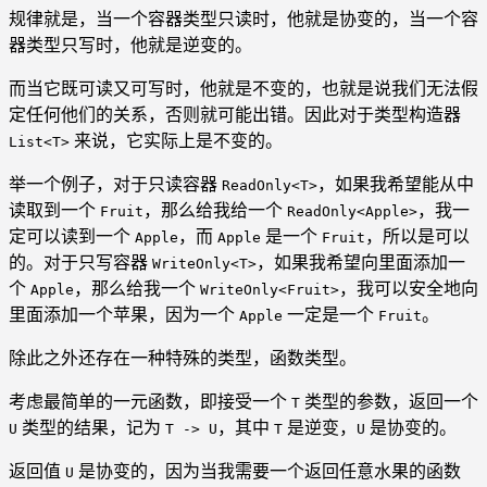
规律就是，当一个容器类型只读时，他就是协变的，当一个容
器类型只写时，他就是逆变的。
而当它既可读又可写时，他就是不变的，也就是说我们无法假
定任何他们的关系，否则就可能出错。因此对于类型构造器
来说，它实际上是不变的。
List<T>
举一个例子，对于只读容器
，如果我希望能从中
ReadOnly<T>
读取到一个
，那么给我给一个
，我一
Fruit
ReadOnly<Apple>
定可以读到一个
，而
是一个
，所以是可以
Apple
Apple
Fruit
的。对于只写容器
，如果我希望向里面添加一
WriteOnly<T>
个
，那么给我一个
，我可以安全地向
Apple
WriteOnly<Fruit>
里面添加一个苹果，因为一个
一定是一个
。
Apple
Fruit
除此之外还存在一种特殊的类型，函数类型。
考虑最简单的一元函数，即接受一个
类型的参数，返回一个
T
类型的结果，记为
，其中
是逆变，
是协变的。
U
T -> U
T
U
返回值
是协变的，因为当我需要一个返回任意水果的函数
U