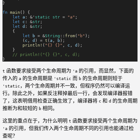
}
fn
 main
() {
    let
 a
: &'
static str
 =
 "a"
;
    let
 c
: &
str
;
    let
 d
: &
str
;
    {
        let
 b
 = &
String
::
from
(
"b"
);
        (
c
,
 d
) =
 t
(
a
,
 b
);
        println!
(
"{} {}"
,
 c
,
 d
);
    }
    // println!("{} {}", c, d);
}
函数要求接受两个生命周期为
的引用，而显然，下面的
t
'a
传入的
的生命周期是
而
的生命周期则短于
a
'static
b
，两个生命周期并不一致，但程序仍然可以编译运
'static
行。除此之外，如果反注释掉最后一行，会发现编译器报错
了，这表明借用检查正确生效了，编译器将
和
的生命周期
c
d
推断为和较短的
相同。
b
这里的重点在于，为什么明明
函数要求接受两个生命周期为
t
的引用，但我们传入两个生命周期不同的引用也能通过检
'a
查呢？