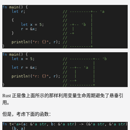
fn
 main
() {
    let
 r
;
                // ---------+-- 'a
                          //          |
    {
                     //          |
        let
 x
 =
 5
;
        // -+-- 'b  |
        r
 = &
x
;
           //  |       |
    }
                     // -+       |
                          //          |
    println!
(
"r: {}"
,
 r
);
 //          |
}
                         // ---------+
fn
 main
() {
    let
 x
 =
 5
;
            // ----------+-- 'b
                          //           |
    let
 r
 = &
x
;
           // --+-- 'a  |
                          //   |       |
    println!
(
"r: {}"
,
 r
);
 //   |       |
                          // --+       |
}
                         // ----------+
Rust 正是像上面所示的那样利用变量生命周期避免了悬垂引
用。
但是，考虑下面的函数：
fn
 t
<'
a
>(
a
: &'
a str
,
 b
: &'
a str
) -> (&'
a str
, &'
a str
) 
    (
b
,
 a
)