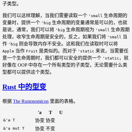
子类型。
我们可以这样理解，当我们需要读取一个
生命周期的
'small
变量时，提供一个
生命周期的变量通常是可以的，也就
'big
是说，通常，我们可以将
生命周期视为
生命周期
'big
'small
处理，收窄生命周期是安全的，反之，如果我们将
当
'small
作
则会导致内存不安全。这和我们在读取时可以将
'big
当作
是类似的。而对于
来说，当需要任
Apple
Fruit
'static
意一个生命周期时，我们都可以安全的提供一个
，就
'static
好像在 OOP 中存在一个所有类型的子类型，无论需要什么类
型都可以提供这个类型。
Rust 中的型变
根据
The Rustonomicon
里面的表格。
'a
T
U
&'a T
协变
协变
&'a mut T
协变
不变