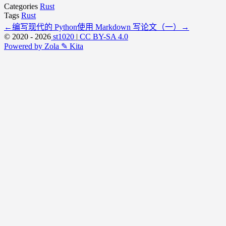
Categories
Rust
Tags
Rust
←
编写现代的 Python
使用 Markdown 写论文（一）
→
© 2020 - 2026
st1020
|
CC BY-SA 4.0
Powered by Zola
✎ Kita