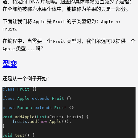
道、特定的 DNA 片段等。涵盖的具体事物范围减少了是指：
在全部能被称为水果个体中，能被称为苹果的只是一部分。
下面让我们将
是
的子类型记为：
Apple
Fruit
Apple <:
。
Fruit
在编程中，当需要一个
类型时，我们永远可以提供一个
Fruit
类型……吗？
Apple
型变
还是从一个例子开始：
class
 Fruit
 {}
class
 Apple
 extends
 Fruit
 {}
class
 Banana
 extends
 Fruit
 {}
void
 addApple
(
List
<Fruit> fruits) {
    fruits
.
add
(
new
 Apple
());
}
void
 test
() {